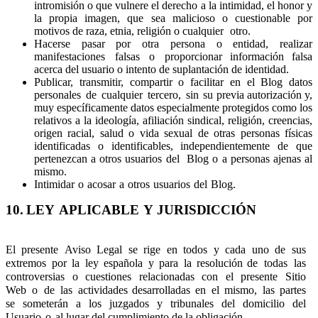
intromisión o que vulnere el derecho a la intimidad, el honor y
la propia imagen, que sea malicioso o cuestionable por
motivos de raza, etnia, religión o cualquier
otro.
Hacerse
pasar
por
otra
persona
o
entidad,
realizar
manifestaciones
falsas
o
proporcionar información falsa
acerca del usuario o intento de suplantación de identidad.
Publicar,
transmitir,
compartir
o
facilitar
en
el
Blog
datos
personales
de
cualquier
tercero,
sin
su previa autorización y,
muy específicamente datos especialmente protegidos como los
relativos a la ideología, afiliación sindical, religión, creencias,
origen racial, salud o vida sexual de otras personas físicas
identificadas o identificables, independientemente de que
pertenezcan a otros usuarios del
Blog o a personas ajenas al
mismo.
Intimidar
o
acosar
a
otros
usuarios
del
Blog.
10.
LEY
APLICABLE
Y
JURISDICCIÓN
El
presente
Aviso
Legal
se
rige
en
todos
y
cada
uno
de
sus
extremos
por
la
ley
española
y
para
la
resolución de
todas
las
controversias
o
cuestiones
relacionadas
con
el
presente
Sitio
Web
o
de
las
actividades desarrolladas
en
el
mismo,
las
partes
se
someterán
a
los
juzgados
y
tribunales
del
domicilio
del
Usuario
o
al lugar del cumplimiento de la obligación.