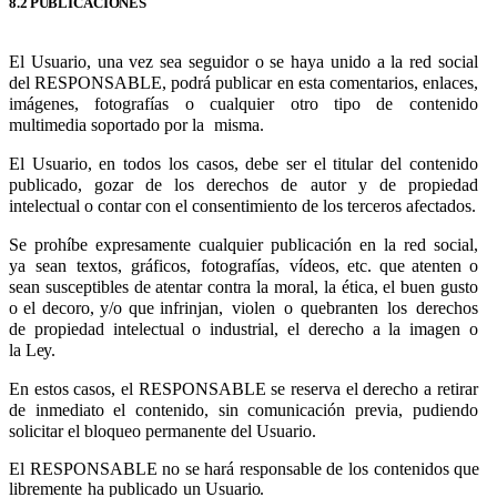
8.2
PUBLICACIONES
El Usuario, una vez sea seguidor o se haya unido a la red social
del RESPONSABLE, podrá publicar en esta comentarios, enlaces,
imágenes, fotografías o cualquier otro tipo de contenido
multimedia soportado por la
misma.
El Usuario, en todos los casos, debe ser el titular del contenido
publicado, gozar de los derechos de autor y de propiedad
intelectual o contar con el consentimiento de los terceros afectados.
Se
prohíbe
expresamente
cualquier
publicación
en
la
red
social,
ya
sean
textos,
gráficos,
fotografías,
vídeos, etc. que atenten o
sean susceptibles de atentar contra la moral, la ética, el buen gusto
o el decoro, y/o que infrinjan,
violen
o
quebranten
los
derechos
de
propiedad
intelectual
o
industrial,
el
derecho
a
la
imagen
o
la
Ley.
En estos casos, el RESPONSABLE se reserva el derecho a retirar
de inmediato el contenido, sin comunicación previa, pudiendo
solicitar el bloqueo permanente del Usuario.
El
RESPONSABLE
no
se
hará
responsable
de
los
contenidos
que
libremente
ha
publicado
un
Usuario.