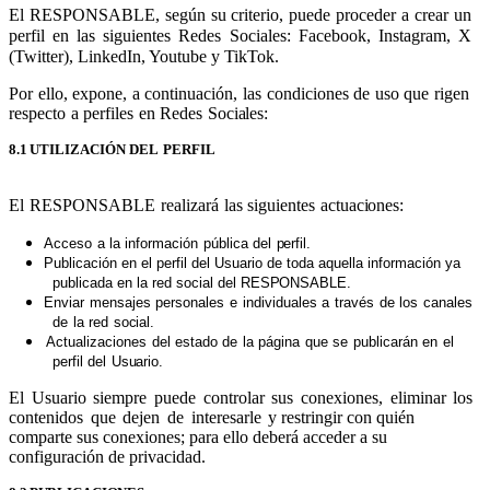
El RESPONSABLE, según su criterio, puede proceder a crear un
perfil en las siguientes Redes Sociales: Facebook, Instagram, X
(Twitter), LinkedIn, Youtube y TikTok.
Por
ello,
expone,
a
continuación,
las
condiciones
de
uso
que
rigen
respecto
a
perfiles
en
Redes
Sociales:
8.1
UTILIZACIÓN
DEL
PERFIL
El
RESPONSABLE
realizará
las
siguientes
actuaciones:
Acceso
a
la
información
pública
del
perfil.
Publicación en el perfil del Usuario de toda aquella información ya
publicada en la red social del
RESPONSABLE.
Enviar
mensajes
personales
e
individuales
a
través
de
los
canales
de
la
red
social.
Actualizaciones
del
estado
de
la
página
que
se
publicarán
en
el
perfil
del
Usuario.
El
Usuario
siempre
puede
controlar
sus
conexiones,
eliminar
los
contenidos
que
dejen
de
interesarle
y restringir con quién
comparte sus conexiones; para ello deberá acceder a su
configuración de privacidad.