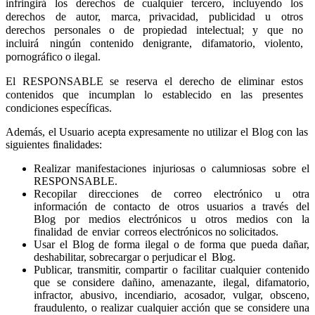
infringirá
los
derechos
de
cualquier
tercero,
incluyendo
los
derechos
de
autor,
marca, privacidad,
publicidad
u
otros
derechos
personales
o
de
propiedad
intelectual;
y
que
no
incluirá
ningún contenido denigrante, difamatorio, violento,
pornográfico o ilegal.
El RESPONSABLE se reserva el derecho de eliminar estos
contenidos que incumplan lo establecido en las presentes
condiciones específicas.
Además,
el
Usuario
acepta
expresamente
no
utilizar
el
Blog
con
las
siguientes
finalidades:
Realizar
manifestaciones
injuriosas
o
calumniosas
sobre
el
RESPONSABLE.
Recopilar
direcciones
de
correo
electrónico
u
otra
información
de
contacto
de
otros
usuarios
a través
del
Blog
por
medios
electrónicos
u
otros
medios
con
la
finalidad
de
enviar
correos electrónicos no solicitados.
Usar el Blog de forma ilegal o de forma que pueda dañar,
deshabilitar, sobrecargar o perjudicar el
Blog.
Publicar, transmitir, compartir o facilitar cualquier contenido
que se considere dañino, amenazante, ilegal, difamatorio,
infractor, abusivo, incendiario, acosador, vulgar, obsceno,
fraudulento, o realizar cualquier acción que se considere una