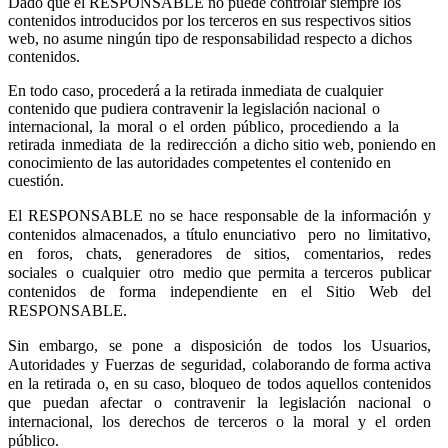
Dado que el RESPONSABLE no puede controlar siempre los
contenidos introducidos por los terceros en sus respectivos sitios
web, no asume ningún tipo de responsabilidad respecto a dichos
contenidos.
En todo caso, procederá a la retirada inmediata de cualquier
contenido que pudiera contravenir la legislación nacional
o
internacional,
la
moral
o
el
orden
público,
procediendo
a
la
retirada
inmediata
de
la
redirección
a dicho sitio web, poniendo en
conocimiento de las autoridades competentes el contenido en
cuestión.
El RESPONSABLE no se hace responsable de la información y
contenidos almacenados, a título enunciativo
pero
no
limitativo,
en
foros,
chats,
generadores
de
sitios,
comentarios,
redes
sociales
o
cualquier
otro
medio que permita a terceros publicar
contenidos de forma independiente en el Sitio Web del
RESPONSABLE.
Sin
embargo,
se
pone
a
disposición
de
todos
los
Usuarios,
Autoridades
y
Fuerzas
de
seguridad,
colaborando de forma activa
en la retirada o, en su caso, bloqueo de todos aquellos contenidos
que puedan afectar o contravenir la legislación nacional o
internacional, los derechos de terceros o la moral y el orden
público.