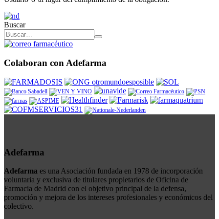
Buscar
Colaboran con Adefarma
Adefarma
Adefarma
es una Asociación fundada en 1978 de incorporación
voluntaria y exclusiva de titulares propietarios de Oficina de
Farmacia de Madrid con el objetivo principal de la defensa,
promoción y mejora de los intereses profesionales y económicos del
colectivo.