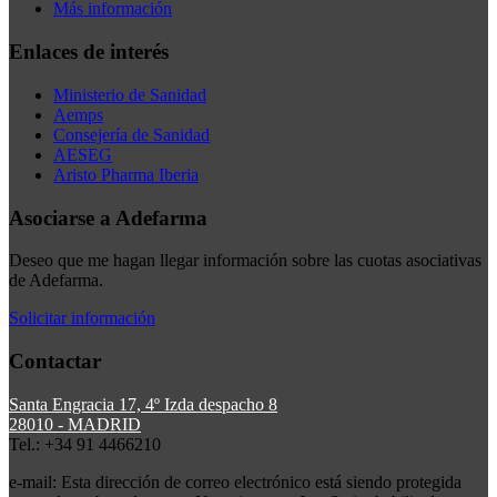
Más información
Enlaces de interés
Ministerio de Sanidad
Aemps
Consejería de Sanidad
AESEG
Aristo Pharma Iberia
Asociarse a Adefarma
Deseo que me hagan llegar información sobre las cuotas asociativas
de Adefarma.
Solicitar información
Contactar
Santa Engracia 17, 4º Izda despacho 8
28010 - MADRID
Tel.: +34 91 4466210
e-mail:
Esta dirección de correo electrónico está siendo protegida