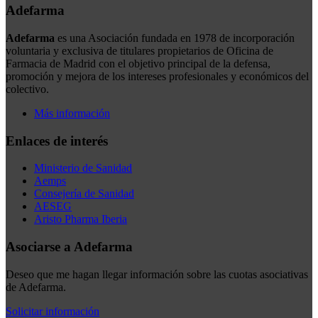
Adefarma
Adefarma
es una Asociación fundada en 1978 de incorporación
voluntaria y exclusiva de titulares propietarios de Oficina de
Farmacia de Madrid con el objetivo principal de la defensa,
promoción y mejora de los intereses profesionales y económicos del
colectivo.
Más información
Enlaces de interés
Ministerio de Sanidad
Aemps
Consejería de Sanidad
AESEG
Aristo Pharma Iberia
Asociarse a Adefarma
Deseo que me hagan llegar información sobre las cuotas asociativas
de Adefarma.
Solicitar información