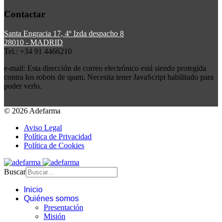
Contactar
Santa Engracia 17, 4º Izda despacho 8
28010 - MADRID
Tel.: +34 91 4466210
e-mail:
Esta dirección de correo electrónico está siendo protegida
contra los robots de spam. Necesita tener JavaScript habilitado para
poder verlo.
© 2026 Adefarma
Aviso Legal
Política de Privacidad
Política de Cookies
Buscar
Inicio
Quiénes somos
Presentación
Misión