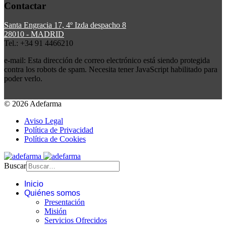
Contactar
Santa Engracia 17, 4º Izda despacho 8
28010 - MADRID
Tel.: +34 91 4466210
e-mail:
Esta dirección de correo electrónico está siendo protegida
contra los robots de spam. Necesita tener JavaScript habilitado para
poder verlo.
© 2026 Adefarma
Aviso Legal
Política de Privacidad
Política de Cookies
Buscar
Inicio
Quiénes somos
Presentación
Misión
Servicios Ofrecidos