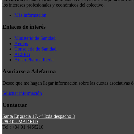
los intereses profesionales y económicos del colectivo.
Más información
Enlaces de interés
Ministerio de Sanidad
Aemps
Consejería de Sanidad
AESEG
Aristo Pharma Iberia
Asociarse a Adefarma
Deseo que me hagan llegar información sobre las cuotas asociativas 
Solicitar información
Contactar
Santa Engracia 17, 4º Izda despacho 8
28010 - MADRID
Tel.: +34 91 4466210