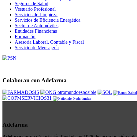
Seguros de Salud
Vestuario Profesional
Servicios de Limpieza
Servicios de Eficiencia Energética
Sector de Automóviles
Entidades Financieras
Formación
Asesoria Laboral, Contable y Fiscal
Servicio de Mensajería
Colaboran con Adefarma
Adefarma
Adefarma
es una Asociación fundada en 1978 de incorporación volunta