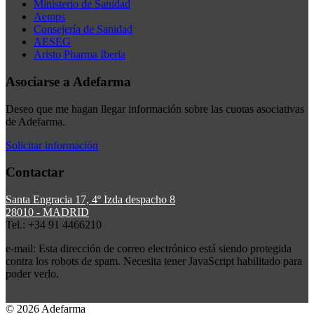
Ministerio de Sanidad
Aemps
Consejería de Sanidad
AESEG
Aristo Pharma Iberia
Asociarse a Adefarma
Deseo que me hagan llegar información sobre las cuotas asociativas
de Adefarma.
Solicitar información
Contactar
Santa Engracia 17, 4º Izda despacho 8
28010 - MADRID
Tel.: +34 91 4466210
e-mail:
Esta dirección de correo electrónico está siendo protegida
contra los robots de spam. Necesita tener JavaScript habilitado para
poder verlo.
© 2026 Adefarma