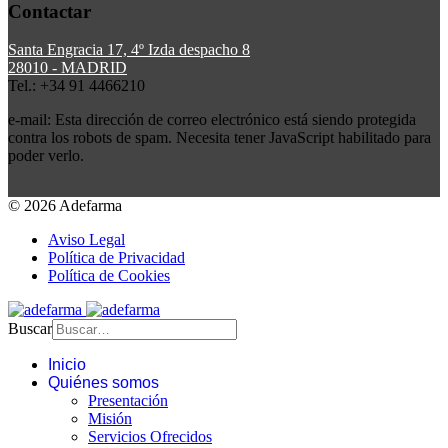
Contactar
Santa Engracia 17, 4º Izda despacho 8
28010 - MADRID
Tel.: +34 91 4466210
e-mail:
Esta dirección de correo electrónico está siendo protegida
contra los robots de spam. Necesita tener JavaScript habilitado para
poder verlo.
© 2026 Adefarma
Aviso Legal
Política de Privacidad
Política de Cookies
Buscar
Inicio
Quiénes somos
Presentación
Misión
Servicios Ofrecidos