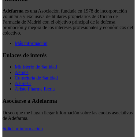
Adefarma
es una Asociación fundada en 1978 de incorporación
voluntaria y exclusiva de titulares propietarios de Oficina de
Farmacia de Madrid con el objetivo principal de la defensa,
promoción y mejora de los intereses profesionales y económicos del
colectivo.
Más información
Enlaces de interés
Ministerio de Sanidad
Aemps
Consejería de Sanidad
AESEG
Aristo Pharma Iberia
Asociarse a Adefarma
Deseo que me hagan llegar información sobre las cuotas asociativas
de Adefarma.
Solicitar información