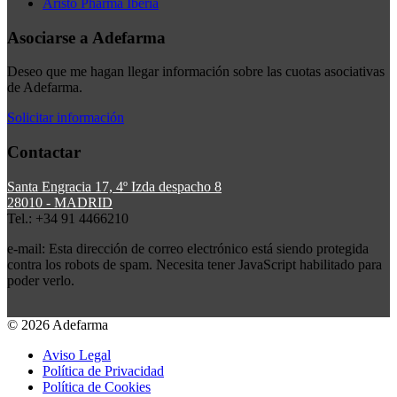
Aristo Pharma Iberia
Asociarse a Adefarma
Deseo que me hagan llegar información sobre las cuotas asociativas
de Adefarma.
Solicitar información
Contactar
Santa Engracia 17, 4º Izda despacho 8
28010 - MADRID
Tel.: +34 91 4466210
e-mail:
Esta dirección de correo electrónico está siendo protegida
contra los robots de spam. Necesita tener JavaScript habilitado para
poder verlo.
© 2026 Adefarma
Aviso Legal
Política de Privacidad
Política de Cookies