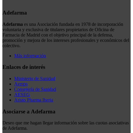
Adefarma
Adefarma
es una Asociación fundada en 1978 de incorporación
voluntaria y exclusiva de titulares propietarios de Oficina de
Farmacia de Madrid con el objetivo principal de la defensa,
promoción y mejora de los intereses profesionales y económicos del
colectivo.
Más información
Enlaces de interés
Ministerio de Sanidad
Aemps
Consejería de Sanidad
AESEG
Aristo Pharma Iberia
Asociarse a Adefarma
Deseo que me hagan llegar información sobre las cuotas asociativas
de Adefarma.