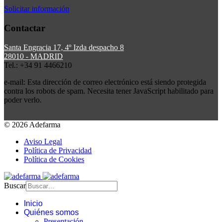
Solicitar información
Contactar
Santa Engracia 17, 4º Izda despacho 8
28010 - MADRID
Tel.: +34 91 4466210
e-mail:
Esta dirección de correo electrónico está siendo protegida
contra los robots de spam. Necesita tener JavaScript habilitado para
poder verlo.
© 2026 Adefarma
Aviso Legal
Política de Privacidad
Política de Cookies
Buscar
Inicio
Quiénes somos
Presentación