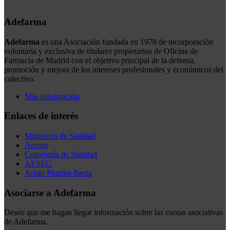
Adefarma
Adefarma
es una Asociación fundada en 1978 de incorporación
voluntaria y exclusiva de titulares propietarios de Oficina de
Farmacia de Madrid con el objetivo principal de la defensa,
promoción y mejora de los intereses profesionales y económicos del
colectivo.
Más información
Enlaces de interés
Ministerio de Sanidad
Aemps
Consejería de Sanidad
AESEG
Aristo Pharma Iberia
Asociarse a Adefarma
Deseo que me hagan llegar información sobre las cuotas asociativas
de Adefarma.