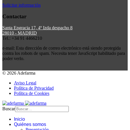
Solicitar información
Contactar
Santa Engracia 17, 4º Izda despacho 8
28010 - MADRID
Tel.: +34 91 4466210
e-mail:
Esta dirección de correo electrónico está siendo protegida
contra los robots de spam. Necesita tener JavaScript habilitado para
poder verlo.
© 2026 Adefarma
Aviso Legal
Política de Privacidad
Política de Cookies
Buscar
Inicio
Quiénes somos
Presentación